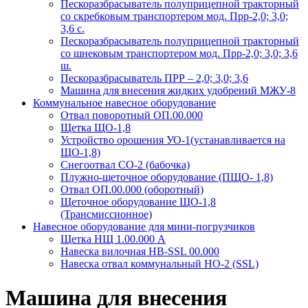
Пескоразбрасыватель полуприцепной тракторный
со скребковым транспортером мод. Прр-2,0; 3,0;
3,6 с.
Пескоразбрасыватель полуприцепной тракторный
со шнековым транспортером мод. Прр-2,0; 3,0; 3,6
ш.
Пескоразбрасыватель ПРР – 2,0; 3,0; 3,6
Машина для внесения жидких удобрений МЖУ-8
Коммунальное навесное оборудование
Отвал поворотный ОП.00.000
Щетка ЩО-1,8
Устройство орошения УО-1(устанавливается на
ЩО-1,8)
Снегоотвал СО-2 (бабочка)
Плужно-щеточное оборудование (ПЩО- 1,8)
Отвал ОП.00.000 (оборотный)
Щеточное оборудование ЩО-1,8
(Трансмиссионное)
Навесное оборудование для мини-погрузчиков
Щетка НЩ 1.00.000 А
Навеска вилочная НВ-SSL 00.000
Навеска отвал коммунальный НО-2 (SSL)
Машина для внесения