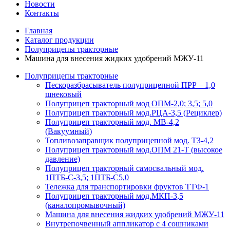
Новости
Контакты
Главная
Каталог продукции
Полуприцепы тракторные
Машина для внесения жидких удобрений МЖУ-11
Полуприцепы тракторные
Пескоразбрасыватель полуприцепной ПРР – 1,0
шнековый
Полуприцеп тракторный мод ОПМ-2,0; 3,5; 5,0
Полуприцеп тракторный мод.РЦА-3,5 (Рециклер)
Полуприцеп тракторный мод. МВ-4,2
(Вакуумный)
Топливозаправщик полуприцепной мод. ТЗ-4,2
Полуприцеп тракторный мод.ОПМ 21-Т (высокое
давление)
Полуприцеп тракторный самосвальный мод.
1ПТБ-С-3,5; 1ПТБ-С5,0
Тележка для транспортировки фруктов ТТФ-1
Полуприцеп тракторный мод.МКП-3,5
(каналопромывочный)
Машина для внесения жидких удобрений МЖУ-11
Внутрепочвенный аппликатор с 4 сошниками