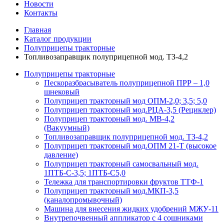
Новости
Контакты
Главная
Каталог продукции
Полуприцепы тракторные
Топливозаправщик полуприцепной мод. ТЗ-4,2
Полуприцепы тракторные
Пескоразбрасыватель полуприцепной ПРР – 1,0
шнековый
Полуприцеп тракторный мод ОПМ-2,0; 3,5; 5,0
Полуприцеп тракторный мод.РЦА-3,5 (Рециклер)
Полуприцеп тракторный мод. МВ-4,2
(Вакуумный)
Топливозаправщик полуприцепной мод. ТЗ-4,2
Полуприцеп тракторный мод.ОПМ 21-Т (высокое
давление)
Полуприцеп тракторный самосвальный мод.
1ПТБ-С-3,5; 1ПТБ-С5,0
Тележка для транспортировки фруктов ТТФ-1
Полуприцеп тракторный мод.МКП-3,5
(каналопромывочный)
Машина для внесения жидких удобрений МЖУ-11
Внутрепочвенный аппликатор с 4 сошниками