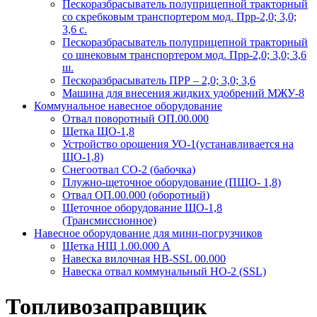
Пескоразбрасыватель полуприцепной тракторный
со скребковым транспортером мод. Прр-2,0; 3,0;
3,6 с.
Пескоразбрасыватель полуприцепной тракторный
со шнековым транспортером мод. Прр-2,0; 3,0; 3,6
ш.
Пескоразбрасыватель ПРР – 2,0; 3,0; 3,6
Машина для внесения жидких удобрений МЖУ-8
Коммунальное навесное оборудование
Отвал поворотный ОП.00.000
Щетка ЩО-1,8
Устройство орошения УО-1(устанавливается на
ЩО-1,8)
Снегоотвал СО-2 (бабочка)
Плужно-щеточное оборудование (ПЩО- 1,8)
Отвал ОП.00.000 (оборотный)
Щеточное оборудование ЩО-1,8
(Трансмиссионное)
Навесное оборудование для мини-погрузчиков
Щетка НЩ 1.00.000 А
Навеска вилочная НВ-SSL 00.000
Навеска отвал коммунальный НО-2 (SSL)
Топливозаправщик