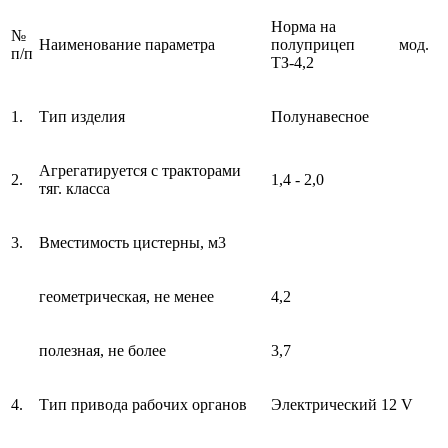
Норма на
№
Наименование параметра
полуприцеп мод.
п/п
ТЗ-4,2
1.
Тип изделия
Полунавесное
Агрегатируется с тракторами
2.
1,4 - 2,0
тяг. класса
3.
Вместимость цистерны, м3
геометрическая, не менее
4,2
полезная, не более
3,7
4.
Тип привода рабочих органов
Электрический 12 V