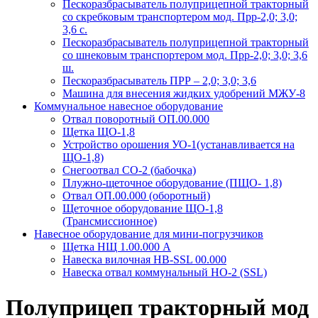
Пескоразбрасыватель полуприцепной тракторный
со скребковым транспортером мод. Прр-2,0; 3,0;
3,6 с.
Пескоразбрасыватель полуприцепной тракторный
со шнековым транспортером мод. Прр-2,0; 3,0; 3,6
ш.
Пескоразбрасыватель ПРР – 2,0; 3,0; 3,6
Машина для внесения жидких удобрений МЖУ-8
Коммунальное навесное оборудование
Отвал поворотный ОП.00.000
Щетка ЩО-1,8
Устройство орошения УО-1(устанавливается на
ЩО-1,8)
Снегоотвал СО-2 (бабочка)
Плужно-щеточное оборудование (ПЩО- 1,8)
Отвал ОП.00.000 (оборотный)
Щеточное оборудование ЩО-1,8
(Трансмиссионное)
Навесное оборудование для мини-погрузчиков
Щетка НЩ 1.00.000 А
Навеска вилочная НВ-SSL 00.000
Навеска отвал коммунальный НО-2 (SSL)
Полуприцеп тракторный мод