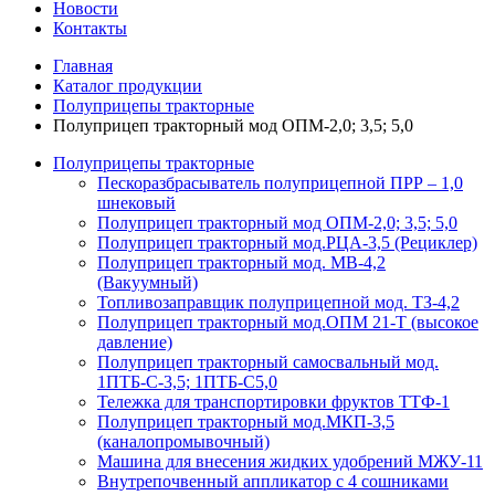
Новости
Контакты
Главная
Каталог продукции
Полуприцепы тракторные
Полуприцеп тракторный мод ОПМ-2,0; 3,5; 5,0
Полуприцепы тракторные
Пескоразбрасыватель полуприцепной ПРР – 1,0
шнековый
Полуприцеп тракторный мод ОПМ-2,0; 3,5; 5,0
Полуприцеп тракторный мод.РЦА-3,5 (Рециклер)
Полуприцеп тракторный мод. МВ-4,2
(Вакуумный)
Топливозаправщик полуприцепной мод. ТЗ-4,2
Полуприцеп тракторный мод.ОПМ 21-Т (высокое
давление)
Полуприцеп тракторный самосвальный мод.
1ПТБ-С-3,5; 1ПТБ-С5,0
Тележка для транспортировки фруктов ТТФ-1
Полуприцеп тракторный мод.МКП-3,5
(каналопромывочный)
Машина для внесения жидких удобрений МЖУ-11
Внутрепочвенный аппликатор с 4 сошниками