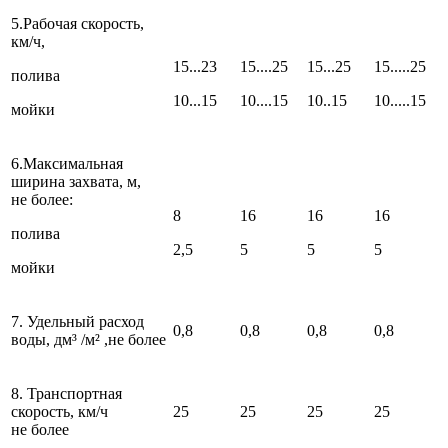
5.Рабочая скорость,
км/ч,
15...23
15....25
15...25
15.....25
полива
10...15
10....15
10..15
10.....15
мойки
6.Максимальная
ширина захвата, м,
не более:
8
16
16
16
полива
2,5
5
5
5
мойки
7. Удельный расход
0,8
0,8
0,8
0,8
воды, дм³ /м² ,не более
8. Транспортная
скорость, км/ч
25
25
25
25
не более