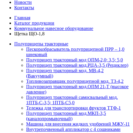
Новости
Контакты
Главная
Каталог продукции
Коммунальное навесное оборудование
Щетка ЩО-1,8
Полуприцепы тракторные
Пескоразбрасыватель полуприцепной ПРР – 1,0
шнековый
Полуприцеп тракторный мод ОПМ-2,0; 3,5; 5,0
Полуприцеп тракторный мод.РЦА-3,5 (Рециклер)
Полуприцеп тракторный мод. МВ-4,2
(Вакуумный)
Топливозаправщик полуприцепной мод. ТЗ-4,2
Полуприцеп тракторный мод.ОПМ 21-Т (высокое
давление)
Полуприцеп тракторный самосвальный мод.
1ПТБ-С-3,5; 1ПТБ-С5,0
Тележка для транспортировки фруктов ТТФ-1
Полуприцеп тракторный мод.МКП-3,5
(каналопромывочный)
Машина для внесения жидких удобрений МЖУ-11
Внутрепочвенный аппликатор с 4 сошниками