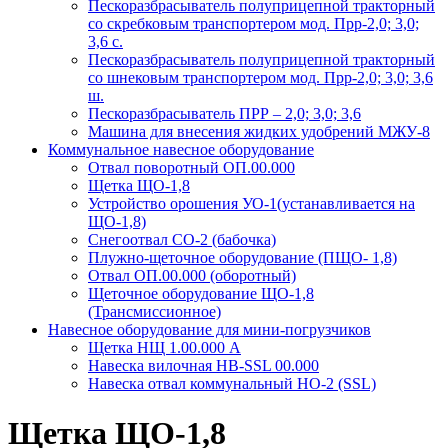
Пескоразбрасыватель полуприцепной тракторный
со скребковым транспортером мод. Прр-2,0; 3,0;
3,6 с.
Пескоразбрасыватель полуприцепной тракторный
со шнековым транспортером мод. Прр-2,0; 3,0; 3,6
ш.
Пескоразбрасыватель ПРР – 2,0; 3,0; 3,6
Машина для внесения жидких удобрений МЖУ-8
Коммунальное навесное оборудование
Отвал поворотный ОП.00.000
Щетка ЩО-1,8
Устройство орошения УО-1(устанавливается на
ЩО-1,8)
Снегоотвал СО-2 (бабочка)
Плужно-щеточное оборудование (ПЩО- 1,8)
Отвал ОП.00.000 (оборотный)
Щеточное оборудование ЩО-1,8
(Трансмиссионное)
Навесное оборудование для мини-погрузчиков
Щетка НЩ 1.00.000 А
Навеска вилочная НВ-SSL 00.000
Навеска отвал коммунальный НО-2 (SSL)
Щетка ЩО-1,8