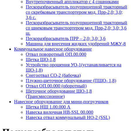
Внутрепочвенный аппликатор с 4 сошниками
Пескоразбрасыватель полуприцепной тракторный
со скребковым транспортером мод. Прр-2,0; 3,0;
3,6 с.
Пескоразбрасыватель полуприцепной тракторный
со шнековым транспортером мод. Прр-2,0; 3,0; 3,6
ш.
Пескоразбрасыватель ПРР – 2,0; 3,0; 3,6
Машина для внесения жидких удобрений МЖУ-8
Коммунальное навесное оборудование
Отвал поворотный ОП.00.000
Щетка ЩО-1,8
Устройство орошения УО-1(устанавливается на
ЩО-1,8)
Снегоотвал СО-2 (бабочка)
Плужно-щеточное оборудование (ПЩО- 1,8)
Отвал ОП.00.000 (оборотный)
Щеточное оборудование ЩО-1,8
(Трансмиссионное)
Навесное оборудование для мини-погрузчиков
Щетка НЩ 1.00.000 А
Навеска вилочная НВ-SSL 00.000
Навеска отвал коммунальный НО-2 (SSL)