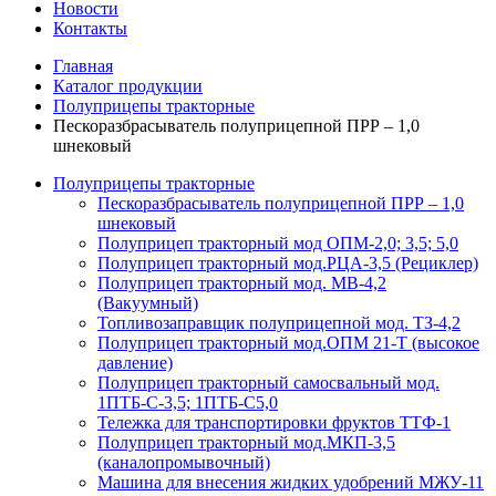
Новости
Контакты
Главная
Каталог продукции
Полуприцепы тракторные
Пескоразбрасыватель полуприцепной ПРР – 1,0
шнековый
Полуприцепы тракторные
Пескоразбрасыватель полуприцепной ПРР – 1,0
шнековый
Полуприцеп тракторный мод ОПМ-2,0; 3,5; 5,0
Полуприцеп тракторный мод.РЦА-3,5 (Рециклер)
Полуприцеп тракторный мод. МВ-4,2
(Вакуумный)
Топливозаправщик полуприцепной мод. ТЗ-4,2
Полуприцеп тракторный мод.ОПМ 21-Т (высокое
давление)
Полуприцеп тракторный самосвальный мод.
1ПТБ-С-3,5; 1ПТБ-С5,0
Тележка для транспортировки фруктов ТТФ-1
Полуприцеп тракторный мод.МКП-3,5
(каналопромывочный)
Машина для внесения жидких удобрений МЖУ-11