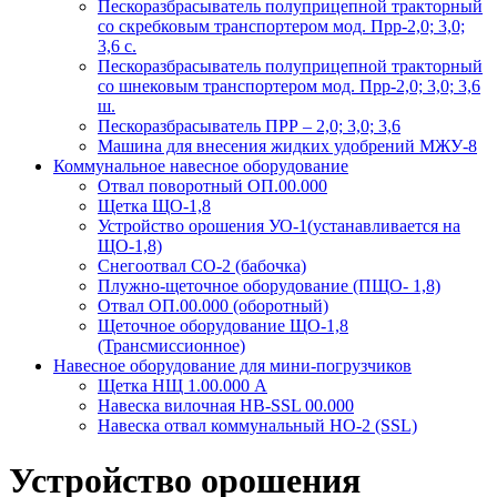
Пескоразбрасыватель полуприцепной тракторный
со скребковым транспортером мод. Прр-2,0; 3,0;
3,6 с.
Пескоразбрасыватель полуприцепной тракторный
со шнековым транспортером мод. Прр-2,0; 3,0; 3,6
ш.
Пескоразбрасыватель ПРР – 2,0; 3,0; 3,6
Машина для внесения жидких удобрений МЖУ-8
Коммунальное навесное оборудование
Отвал поворотный ОП.00.000
Щетка ЩО-1,8
Устройство орошения УО-1(устанавливается на
ЩО-1,8)
Снегоотвал СО-2 (бабочка)
Плужно-щеточное оборудование (ПЩО- 1,8)
Отвал ОП.00.000 (оборотный)
Щеточное оборудование ЩО-1,8
(Трансмиссионное)
Навесное оборудование для мини-погрузчиков
Щетка НЩ 1.00.000 А
Навеска вилочная НВ-SSL 00.000
Навеска отвал коммунальный НО-2 (SSL)
Устройство орошения