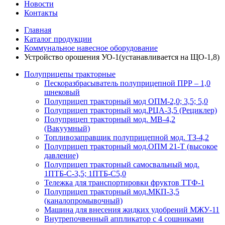
Новости
Контакты
Главная
Каталог продукции
Коммунальное навесное оборудование
Устройство орошения УО-1(устанавливается на ЩО-1,8)
Полуприцепы тракторные
Пескоразбрасыватель полуприцепной ПРР – 1,0
шнековый
Полуприцеп тракторный мод ОПМ-2,0; 3,5; 5,0
Полуприцеп тракторный мод.РЦА-3,5 (Рециклер)
Полуприцеп тракторный мод. МВ-4,2
(Вакуумный)
Топливозаправщик полуприцепной мод. ТЗ-4,2
Полуприцеп тракторный мод.ОПМ 21-Т (высокое
давление)
Полуприцеп тракторный самосвальный мод.
1ПТБ-С-3,5; 1ПТБ-С5,0
Тележка для транспортировки фруктов ТТФ-1
Полуприцеп тракторный мод.МКП-3,5
(каналопромывочный)
Машина для внесения жидких удобрений МЖУ-11
Внутрепочвенный аппликатор с 4 сошниками